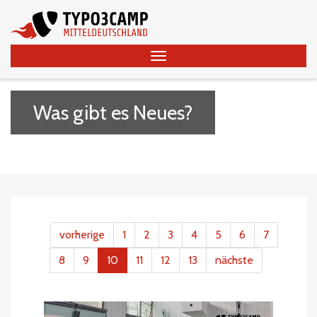
Was gibt es Neues?
vorherige
1
2
3
4
5
6
7
8
9
10
11
12
13
nächste